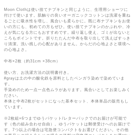
Moon Clothは使い捨てナプキンと同じように、生理用ショーツに
付けて使います。肌触りの良いオーガニックコットンは洗濯を重ね
るごとに吸水性を増し、風合いも柔らかに。既に布ナプキンをお使
いの方にも、初めての方もぜひ。使い捨てナプキンのかぶれや、冷
えが気になる方にもおすすめです。繰り返し使え、ゴミが出ないと
ころもポイントです。折りたたんだ中布を取り出して洗えばすっき
り清潔。洗い残しの心配がありません。からだの心地よさと環境へ
の心地よさ。
中布×2枚（約31cm ×38cm）
使い方、お洗濯方法の説明書付き。
#grayは土の中の酸化鉄を原料としたベンガラ染めで染めていま
す。
手染めのため一点一点色ムラがあります。風合いとしてお楽しみく
ださい。
本体と中布2枚がセットになった基本セット、本体単品の販売もし
ています。
※2枚組×6つまでゆうパケット/レターパックでのお届けが可能で
す（色の組み合わせ自由）。ゆうパケットは郵便受けへのお届けで
す。7つ以上の場合は宅急便コンパクトをお選びください。その他