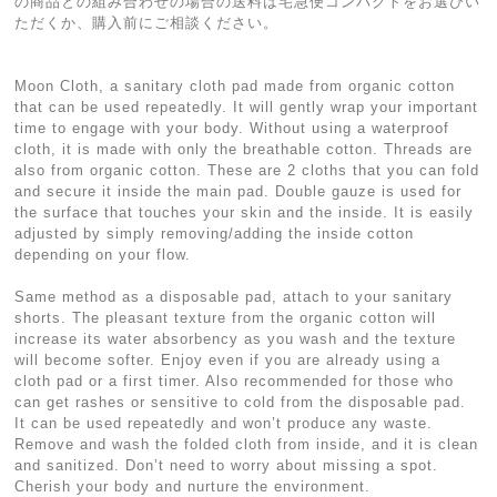
の商品との組み合わせの場合の送料は宅急便コンパクトをお選びい
ただくか、購入前にご相談ください。
Moon Cloth, a sanitary cloth pad made from organic cotton
that can be used repeatedly. It will gently wrap your important
time to engage with your body. Without using a waterproof
cloth, it is made with only the breathable cotton. Threads are
also from organic cotton. These are 2 cloths that you can fold
and secure it inside the main pad. Double gauze is used for
the surface that touches your skin and the inside. It is easily
adjusted by simply removing/adding the inside cotton
depending on your flow.
Same method as a disposable pad, attach to your sanitary
shorts. The pleasant texture from the organic cotton will
increase its water absorbency as you wash and the texture
will become softer. Enjoy even if you are already using a
cloth pad or a first timer. Also recommended for those who
can get rashes or sensitive to cold from the disposable pad.
It can be used repeatedly and won’t produce any waste.
Remove and wash the folded cloth from inside, and it is clean
and sanitized. Don’t need to worry about missing a spot.
Cherish your body and nurture the environment.