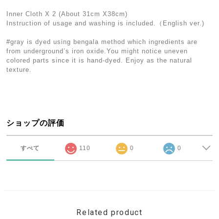
Inner Cloth X 2 (About 31cm X38cm)
Instruction of usage and washing is included.（English ver.)
#gray is dyed using bengala method which ingredients are
from underground’s iron oxide.You might notice uneven
colored parts since it is hand-dyed. Enjoy as the natural
texture.
ショップの評価
すべて
110
0
0
Related product