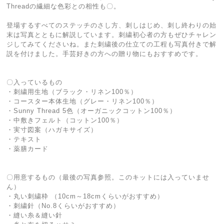
Threadの繊細な色彩との相性も〇。
登場するすべてのステッチのさし方、刺しはじめ、刺し終わりの始
末は写真とともに解説しています。刺繍初心者の方もぜひチャレン
ジしてみてくださいね。また刺繍後の仕立ての工程も写真付きで解
説を付けました。手芸好きの方への贈り物にもおすすめです。
〇入っているもの
・刺繍用生地（ブラック・リネン100％）
・コースター本体生地（グレー・リネン100％）
・Sunny Thread 5色（オーガニックコットン100％）
・中敷きフェルト（コットン100％）
・実寸図案（ハガキサイズ）
・テキスト
・薬膳カード
〇用意するもの（最後の写真参照。このキットには入っていませ
ん）
・丸い刺繍枠 （10cm～18cmくらいがおすすめ）
・刺繍針（No.8くらいがおすすめ）
・縫い糸＆縫い針