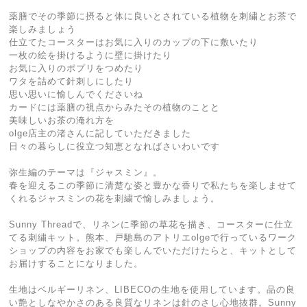
薬膳でその季節に摂ると体に良いとされている植物を刺繍とお茶で
楽しみましょう
仕立てたコースターはお気に入りのカップの下に敷いたり
一枚の絵を掛けるように壁に掛けたり
お気に入りのポプリをつめたり
ワタを詰めて針刺しにしたり
思い思いに愉しんでくださいね
カードには薬膳の視点からみたその植物のことと
美味しいお茶の淹れ方を
olge店主の渚さんに記していただきました
日々の暮らしに役立つ知恵となればさいわいです
弥生編のテーマは『ジャスミン』。
春を迎えるこの季節に清楚な姿と豊かな香りで私たちを楽しませて
くれるジャスミンの花を刺繍で愉しみましょう。
Sunny Threadで、リネンに季節の草花を描き、コースターに仕立
てる刺繍キット。熊本、戸馳島のアトリエolgeで行っているワーク
ショップの内容をお家でも楽しんでいただけたらと、キットとして
お届けすることになりました。
生地はベルギーリネン、LIBECOの生地を使用しています。品の良
い艶としなやかさのある良質なリネンは針のさし心地抜群。Sunny