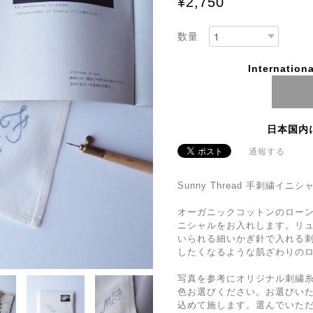
¥2,750
数量
Internationa
日本国内
通報する
Sunny Thread 手刺繍イ
オーガニックコットンのローン生地
ニシャルをお入れします。リ
いられる細いかぎ針で入れる
したくなるような肌ざわりの
写真を参考にオリジナル刺繍糸Su
色お選びください。お選びい
込めて施します。選んでいた