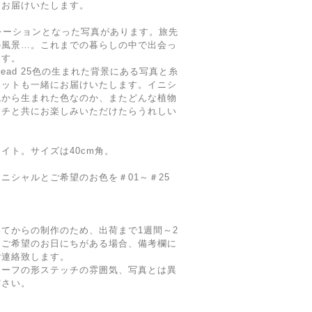
てお届けいたします。
レーションとなった写真があります。旅先
の風景…。これまでの暮らしの中で出会っ
ます。
hread 25色の生まれた背景にある写真と糸
レットも一緒にお届けいたします。イニシ
色から生まれた色なのか、またどんな植物
カチと共にお楽しみいただけたらうれしい
イト。サイズは40cm角。
ニシャルとご希望のお色を＃01～＃25
てからの制作のため、出荷まで1週間～2
。ご希望のお日にちがある場合、備考欄に
ご連絡致します。
チーフの形ステッチの雰囲気、写真とは異
ださい。