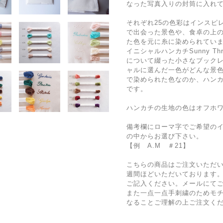
なった写真入りの封筒に入れ
それぞれ25の色彩はインスピ
で出会った景色や、食卓の上
た色を元に糸に染められてい
イニシャルハンカチSunny T
について綴った小さなブック
ャルに選んだ一色がどんな景
で染められた色なのか、ハン
です。
ハンカチの生地の色はオフホワ
備考欄にローマ字でご希望のイ
の中からお選び下さい。
【例 A.M ＃21】
こちらの商品はご注文いただい
週間ほどいただいております
ご記入ください。メールにて
また一点一点手刺繍のためモ
なることご理解の上ご注文く