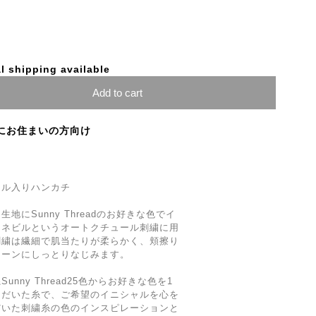
l shipping available
Add to cart
にお住まいの方向け
ニシャル入りハンカチ
にSunny Threadのお好きな色でイ
ュネビルというオートクチュール刺繍に用
刺繍は繊細で肌当たりが柔らかく、頬擦り
ローンにしっとりなじみます。
nny Thread25色からお好きな色を1
ただいた糸で、ご希望のイニシャルを心を
だいた刺繍糸の色のインスピレーションと