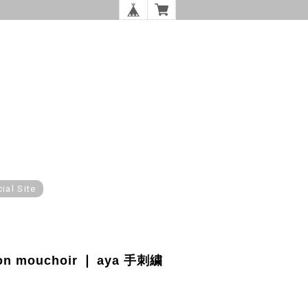
cial Site
mouchoir ❘ aya 手刺繍