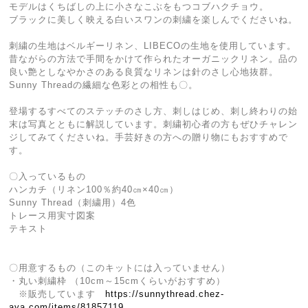
モデルはくちばしの上に小さなこぶをもつコブハクチョウ。
ブラックに美しく映える白いスワンの刺繍を楽しんでくださいね。
刺繍の生地はベルギーリネン、LIBECOの生地を使用しています。
昔ながらの方法で手間をかけて作られたオーガニックリネン。品の
良い艶としなやかさのある良質なリネンは針のさし心地抜群。
Sunny Threadの繊細な色彩との相性も〇。
登場するすべてのステッチのさし方、刺しはじめ、刺し終わりの始
末は写真とともに解説しています。刺繍初心者の方もぜひチャレン
ジしてみてくださいね。手芸好きの方への贈り物にもおすすめで
す。
〇入っているもの
ハンカチ（リネン100％約40㎝×40㎝）
Sunny Thread（刺繍用）4色
トレース用実寸図案
テキスト
〇用意するもの（このキットには入っていません）
・丸い刺繍枠 （10cm～15cmくらいがおすすめ）
※販売しています
https://sunnythread.chez-
aya.com/items/81857119